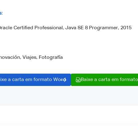
s:
Oracle Certified Professional, Java SE 8 Programmer, 2015
novación, Viajes, Fotografía
ixe a carta em formato Word
Baixe a carta em format