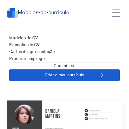
Modelos-de-curriculo
Currículos para
Modelos de CV
Exemplos de CV
formador: Dicas e
Cartas de apresentação
Procurar emprego
Guia Grátis para
Conecte-se
Criar o meu currículo
2025