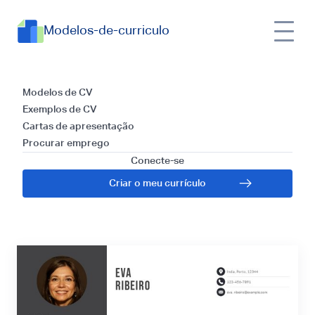
Modelos-de-curriculo
Como Elaborar um
Modelos de CV
Exemplos de CV
Currículo Atrativo
Cartas de apresentação
Procurar emprego
para Vendedor de
Conecte-se
Criar o meu currículo
Loja