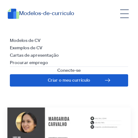
Modelos-de-curriculo
Currículos para
Modelos de CV
Exemplos de CV
Tradutor
Cartas de apresentação
Procurar emprego
Freelancer: Dicas e
Conecte-se
Criar o meu currículo
Exemplo para 2025