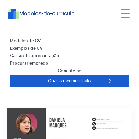
Modelos-de-curriculo
Currículos para
Modelos de CV
Exemplos de CV
Terapeuta
Cartas de apresentação
Procurar emprego
Ocupacional Infantil:
Conecte-se
Criar o meu currículo
Guia para 2024