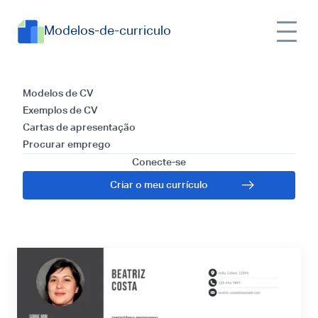
Modelos-de-curriculo
Currículos para
Modelos de CV
Exemplos de CV
Terapeuta de Reiki:
Cartas de apresentação
Procurar emprego
Guia e Dicas para
Conecte-se
Criar o meu currículo
2025