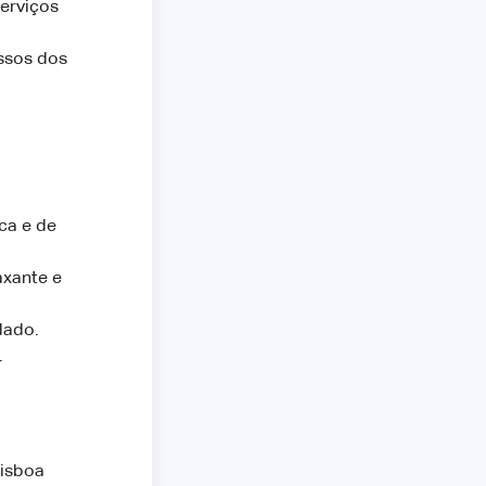
erviços
ssos dos
ca e de
axante e
dado.
.
isboa