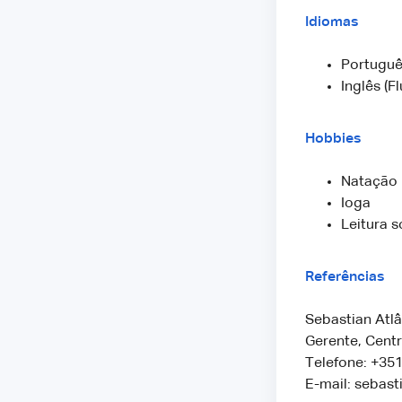
Idiomas
Portuguê
Inglês (F
Hobbies
Natação
Ioga
Leitura 
Referências
Sebastian Atlâ
Gerente, Cent
Telefone: +35
E-mail: sebas