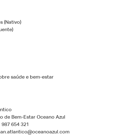
s (Nativo)
luente)
sobre saúde e bem-estar
ntico
ro de Bem-Estar Oceano Azul
1 987 654 321
tian.atlantico@oceanoazul.com