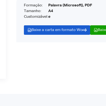
Formação:
Palavra (Microsoft), PDF
Tamanho:
A4
Customizável:
e
Baixe a carta em formato Word
Baix