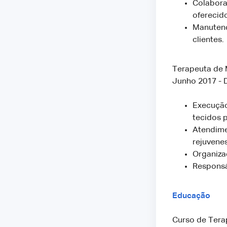
Colabora
oferecid
Manutenç
clientes.
Terapeuta de 
Junho 2017 -
Execução
tecidos 
Atendime
rejuvene
Organiza
Responsá
Educação
Curso de Tera