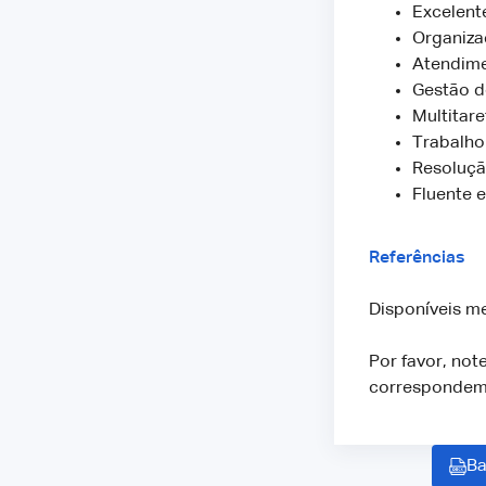
Excelen
Organiza
Atendime
Gestão 
Multitare
Trabalho
Resoluçã
Fluente 
Referências
Disponíveis me
Por favor, not
correspondem 
Ba