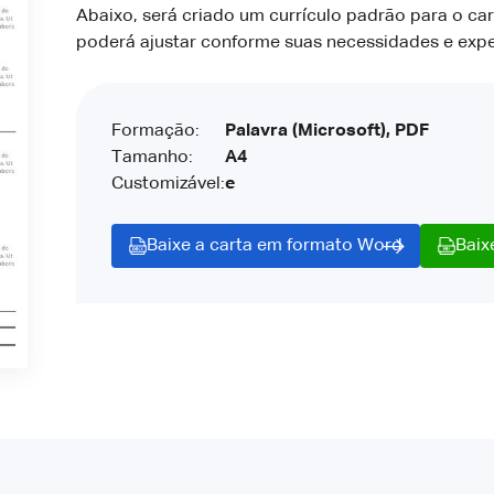
Abaixo, será criado um currículo padrão para o ca
poderá ajustar conforme suas necessidades e expe
Formação:
Palavra (Microsoft), PDF
Tamanho:
A4
Customizável:
e
Baixe a carta em formato Word
Baix