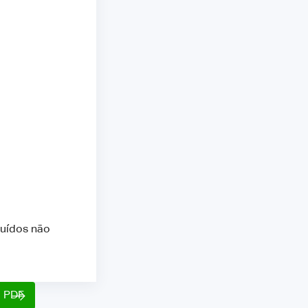
luídos não
o PDF