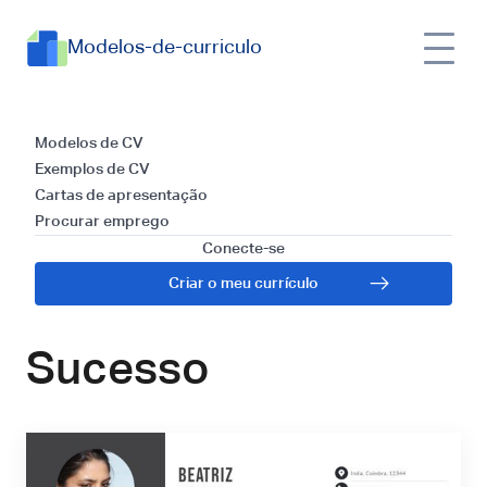
Modelos-de-curriculo
Guia Completo para
Modelos de CV
Exemplos de CV
Elaborar um
Cartas de apresentação
Procurar emprego
Currículo de
Conecte-se
Criar o meu currículo
Psicólogo Clínico de
Sucesso