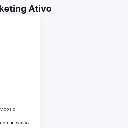
eting Ativo
viços e
e comunicação