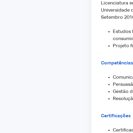
Licenciatura 
Universidade 
Setembro 2016
Estudos 
consumid
Projeto f
Competências
Comunica
Persuas
Gestão 
Resoluçã
Certificações
Certific