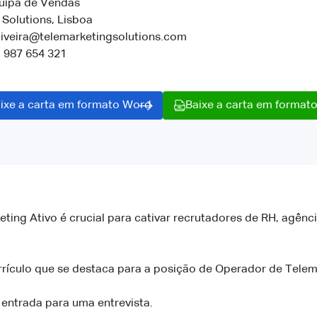
uipa de Vendas
Solutions, Lisboa
oliveira@telemarketingsolutions.com
1 987 654 321
ixe a carta em formato Word
Baixe a carta em format
ing Ativo é crucial para cativar recrutadores de RH, agênci
rrículo que se destaca para a posição de Operador de Telem
entrada para uma entrevista.