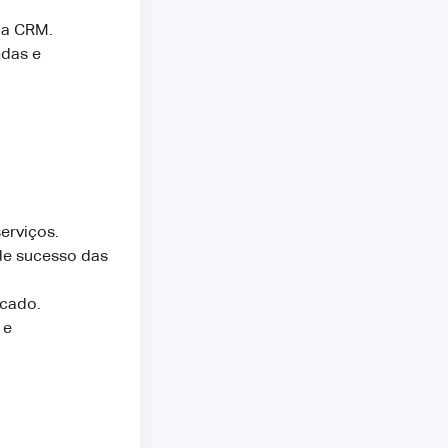
ma CRM.
ndas e
erviços.
de sucesso das
rcado.
 e