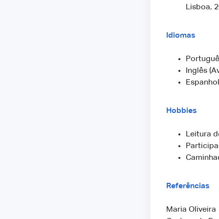
Lisboa, 
Idiomas
Portuguê
Inglês (
Espanhol
Hobbies
Leitura d
Particip
Caminhad
Referências
Maria Oliveira