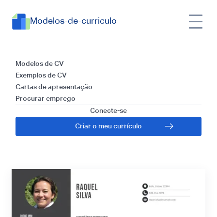
Modelos-de-curriculo
Currículos para
Modelos de CV
Exemplos de CV
Ilustrador Digital:
Cartas de apresentação
Procurar emprego
Guia e Dicas para
Conecte-se
Criar o meu currículo
2026