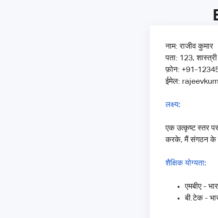
नाम: राजीव कुमार
पता: 123, शास्त्री
फ़ोन: +91-123
ईमेल: rajeevk
लक्ष्य:
एक उत्कृष्ट स्तर प
करके, मैं संगठन के
शैक्षिक योग्यता:
एमबीए - भार
बी.टेक - भा