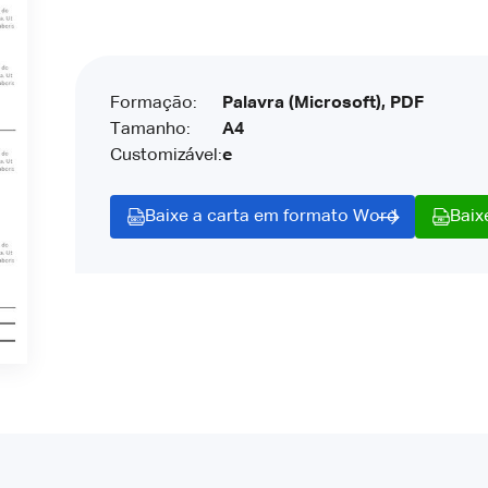
Formação:
Palavra (Microsoft), PDF
Tamanho:
A4
Customizável:
e
Baixe a carta em formato Word
Baix