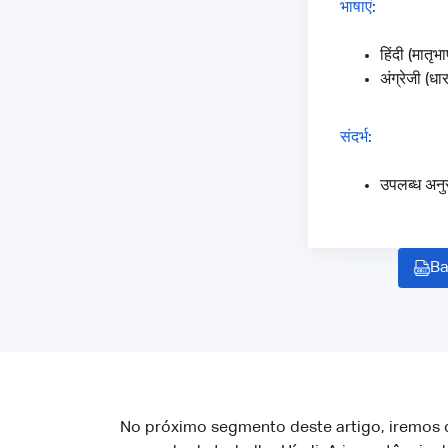
भाषाएं:
हिंदी (मातृभा
अंग्रेजी (धा
संदर्भ:
उपलब्ध अनु
Ba
No próximo segmento deste artigo, iremos 