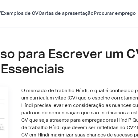
V
Exemplos de CV
Cartas de apresentação
Procurar emprego
sso para Escrever um C
 Essenciais
O mercado de trabalho Híndi, o qual é conhecido p
um curriculum vitae (CV) que o espelhe corretame
Híndi precisa levar em consideração as nuances cul
padrões de comunicação que são intrínsecos a e
CV que seja atraente para empregadores Híndi? Qu
de trabalho Híndi que devem ser refletidas no CV?
CV em Híndi maximizar suas chances de sucesso pr