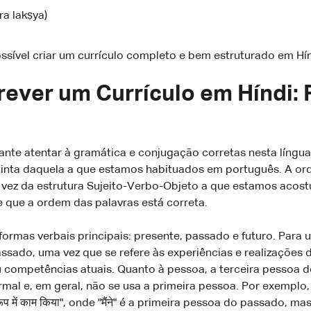
ara lakṣya)
sível criar um currículo completo e bem estruturado em Hín
crever um Currículo em Híndi:
ante atentar à gramática e conjugação corretas nesta língua
stinta daquela a que estamos habituados em português. A or
 vez da estrutura Sujeito-Verbo-Objeto a que estamos acostu
de que a ordem das palavras está correta.
ormas verbais principais: presente, passado e futuro. Para 
passado, uma vez que se refere às experiências e realizaçõe
 competências atuais. Quanto à pessoa, a terceira pessoa do
al e, em geral, não se usa a primeira pessoa. Por exemplo, 
के रूप में काम किया", onde "मैंने" é a primeira pessoa do passado,