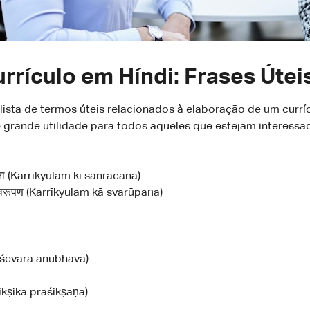
rículo em Híndi: Frases Útei
 lista de termos úteis relacionados à elaboração de um currí
 grande utilidade para todos aqueles que estejam interessad
चना (Karrīkyulam kī sanracanā)
स्वरूपण (Karrīkyulam kā svarūpaṇa)
Pēśēvara anubhava)
aikṣika praśikṣaṇa)