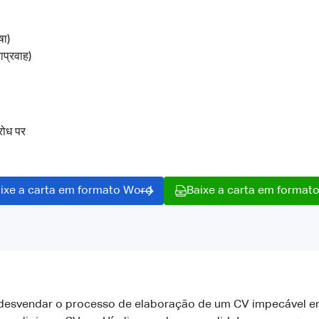
षा)
राप्रवाह)
रोध पर
ixe a carta em formato Word
Baixe a carta em format
desvendar o processo de elaboração de um CV impecável em