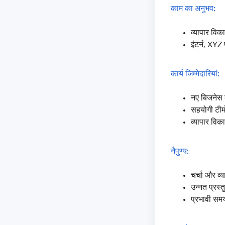
काम का अनुभव:
व्यापार विक
इंटर्न, XYZ 
कार्य जिम्मेदारियां:
नए बिजनेस 
सहयोगी टीम
व्यापार वि
नैपुण्य:
चर्चा और व्
उन्नत प्रस
प्रभावी सम