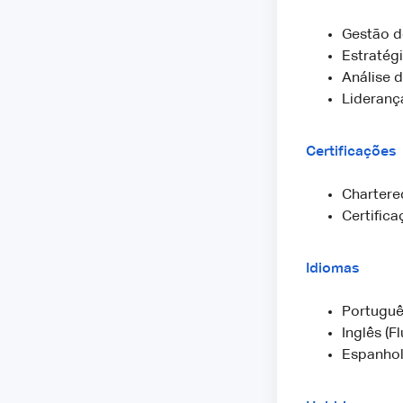
Gestão d
Estratégi
Análise 
Lideranç
Certificações
Chartered
Certific
Idiomas
Portuguê
Inglês (F
Espanhol