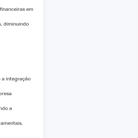
financeiras em
, diminuindo
 a integração
presa
ndo a
tamentais,