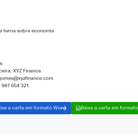
de livros sobre economia
s
ceira, XYZ Finance
.gomes@xyzfinance.com
1 987 654 321
ixe a carta em formato Word
Baixe a carta em format