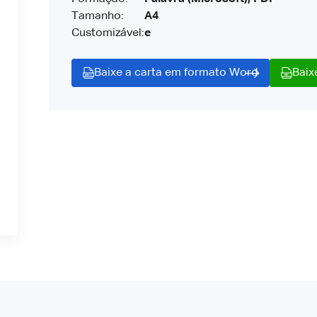
Tamanho:
A4
Customizável:
e
Baixe a carta em formato Word
Baix