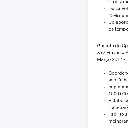
profissio
Desenvol
15% num 
Colaboro
os temp
Gerente de Op
XYZ Finance, P
Março 2017 -
Coordeno
sem falha
Implemen
€500,000
Estabele
transpar
Facilito
melhoran