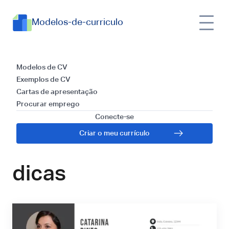
Modelos-de-curriculo
Currículo para
Modelos de CV
Exemplos de CV
Farmacêutico
Cartas de apresentação
Procurar emprego
Hospitalar:
Conecte-se
Criar o meu currículo
Modelos, exemplo e
dicas