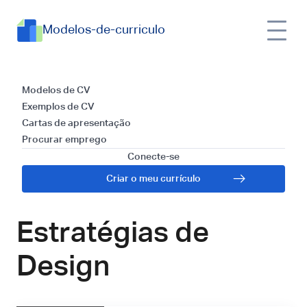
Modelos-de-curriculo
Dominando a Arte
Modelos de CV
Exemplos de CV
de Escrever um
Cartas de apresentação
Procurar emprego
Currículo para
Conecte-se
Criar o meu currículo
Especialista em
Estratégias de
Design