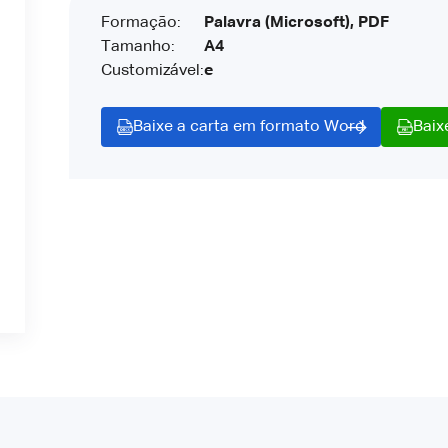
Formação:
Palavra (Microsoft), PDF
Tamanho:
A4
Customizável:
e
Baixe a carta em formato Word
Baix