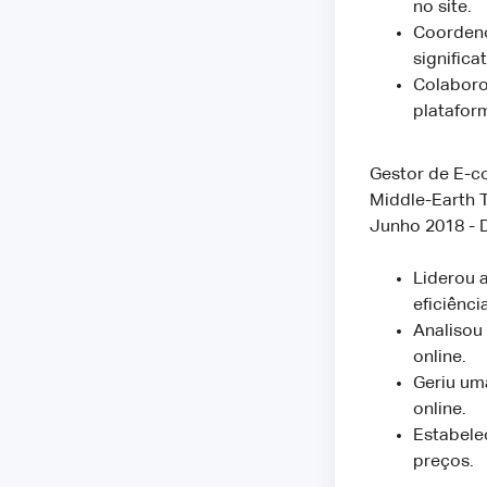
no site.
Coordeno
significa
Colaboro
platafor
Gestor de E-
Middle-Earth 
Junho 2018 -
Liderou 
eficiênc
Analisou
online.
Geriu um
online.
Estabele
preços.