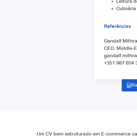
Leitura d
Culinária
Referências
Gandalf Mithra
CEO, Middle-E
gandalf.mith
+351 987 654 
Ba
Um CV bem estruturado em E-commerce cativ