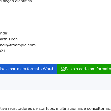
e ficção científica
ndir
arth Tech
randir@example.com
321
ixe a carta em formato Word
Baixe a carta em format
a recrutadores de startups, multinacionais e consultoria