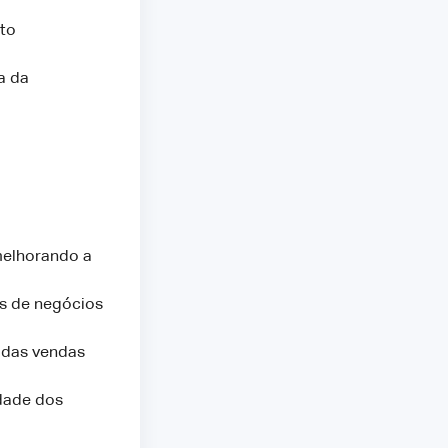
to
a da
melhorando a
es de negócios
 das vendas
idade dos