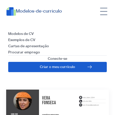
Modelos-de-curriculo
Currículos para
Modelos de CV
Exemplos de CV
Editor de Vídeo:
Cartas de apresentação
Procurar emprego
Guia e Dicas para
Conecte-se
Criar o meu currículo
2024