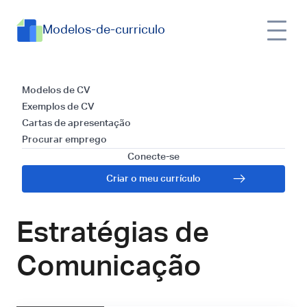
Modelos-de-curriculo
Guia Definitivo:
Modelos de CV
Exemplos de CV
Criando um
Cartas de apresentação
Procurar emprego
Currículo Eficaz
Conecte-se
Criar o meu currículo
para Diretor de
Estratégias de
Comunicação