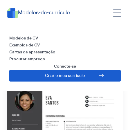
Modelos-de-curriculo
Currículos para
Modelos de CV
Exemplos de CV
Diretor de Arte: Guia
Cartas de apresentação
Procurar emprego
e Dicas para 2025
Conecte-se
Criar o meu currículo