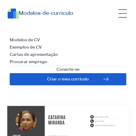
Modelos-de-curriculo
Currículos para
Modelos de CV
Exemplos de CV
Designer de Jogos
Cartas de apresentação
Procurar emprego
Educativos: Guia
Conecte-se
Criar o meu currículo
Melhor para 2024