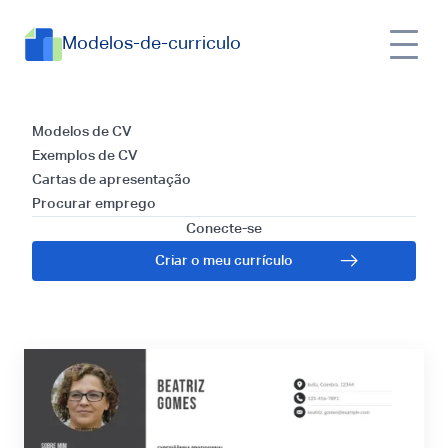
Modelos-de-curriculo
Currículos para
Modelos de CV
Exemplos de CV
psicologia: Dicas e
Cartas de apresentação
Procurar emprego
Guia Grátis para
Conecte-se
Criar o meu currículo
2025