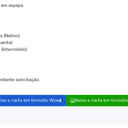
 em equipa
s (Nativo)
luente)
 (Intermédio)
diante solicitação.
ixe a carta em formato Word
Baixe a carta em format