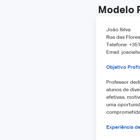
Modelo P
João Silva
Rua das Flores
Telefone: +35
Email: joaosi
Objetivo Profi
Professor ded
alunos de div
efetivas, mot
uma oportunid
comprometida 
Experiência d