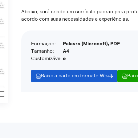
Abaixo, será criado um currículo padrão para prof
acordo com suas necessidades e experiências.
Formação:
Palavra (Microsoft), PDF
Tamanho:
A4
Customizável:
e
Baixe a carta em formato Word
Baix