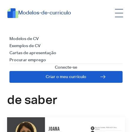
Modelos-de-curriculo
Guia para escrever
Modelos de CV
Exemplos de CV
um currículo de
Cartas de apresentação
Procurar emprego
assistente social |
Conecte-se
Criar o meu currículo
Tudo o que precisa
de saber