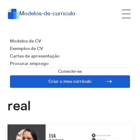
Modelos-de-curriculo
Currículos para
Modelos de CV
Exemplos de CV
Cozinheiro Chefe:
Cartas de apresentação
Procurar emprego
Dicas e Exemplo
Conecte-se
Criar o meu currículo
prático e da vida
real