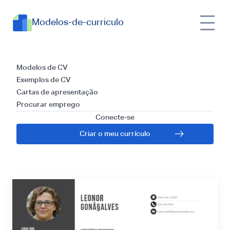
Modelos-de-curriculo
Guia de Currículo
Modelos de CV
Exemplos de CV
para Copywriter:
Cartas de apresentação
Procurar emprego
Modelo, Exemplo e
Conecte-se
Criar o meu currículo
Dicas