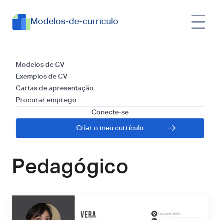
Modelos-de-curriculo
Guia Prático: Como
Modelos de CV
Exemplos de CV
Elaborar um
Cartas de apresentação
Procurar emprego
Currículo Atrativo
Conecte-se
Criar o meu currículo
para Coordenador
Pedagógico