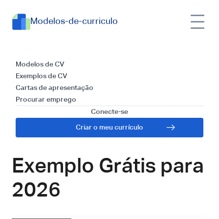
Modelos-de-curriculo
Currículos para
Modelos de CV
Exemplos de CV
Consultor de
Cartas de apresentação
Procurar emprego
Sustentabilidade
Conecte-se
Criar o meu currículo
Empresarial: Dicas e
Exemplo Grátis para
2026