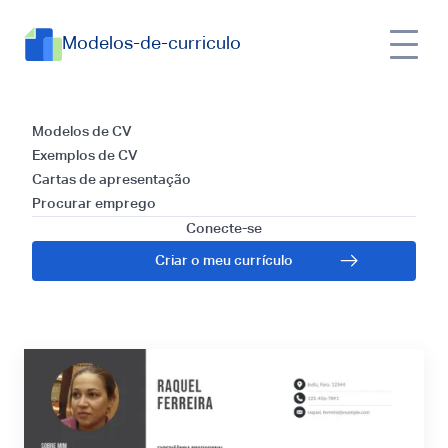
Modelos-de-curriculo
Currículos para
Modelos de CV
Exemplos de CV
Assistant Professor:
Cartas de apresentação
Procurar emprego
Guia e Dicas para
Conecte-se
Criar o meu currículo
2025