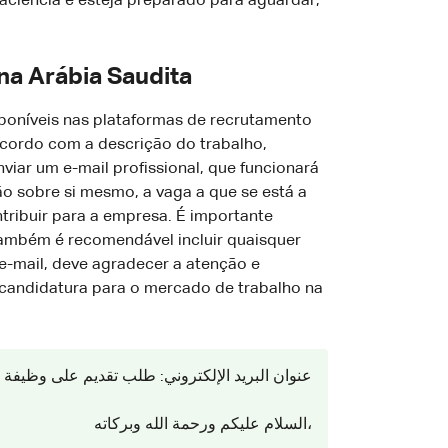
aciência e esteja preparado para aguardar,
na Arábia Saudita
sponíveis nas plataformas de recrutamento
acordo com a descrição do trabalho,
viar um e-mail profissional, que funcionará
ão sobre si mesmo, a vaga a que se está a
tribuir para a empresa. É importante
Também é recomendável incluir quaisquer
 e-mail, deve agradecer a atenção e
 candidatura para o mercado de trabalho na
عنوان البريد الإلكتروني: طلب تقديم على وظيف
السلام عليكم ورحمة الله وبركاته،