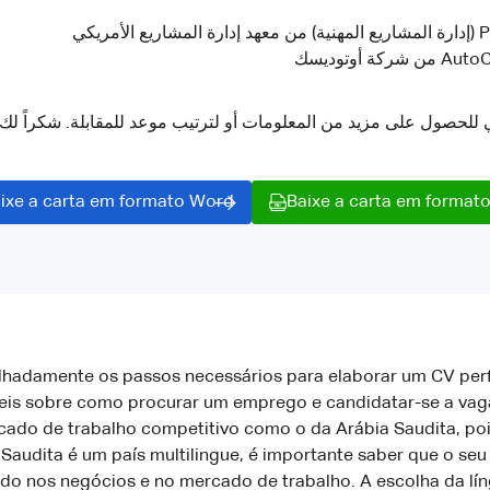
بي للحصول على مزيد من المعلومات أو لترتيب موعد للمقابلة. شكراً ل
ixe a carta em formato Word
Baixe a carta em format
alhadamente os passos necessários para elaborar um CV per
teis sobre como procurar um emprego e candidatar-se a vaga
cado de trabalho competitivo como o da Arábia Saudita, po
a Saudita é um país multilingue, é importante saber que o se
lado nos negócios e no mercado de trabalho. A escolha da l