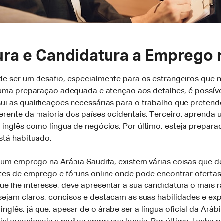
ra e Candidatura a Emprego 
 ser um desafio, especialmente para os estrangeiros que nã
 uma preparação adequada e atenção aos detalhes, é possíve
sui as qualificações necessárias para o trabalho que pretend
ferente da maioria dos países ocidentais. Terceiro, aprend
inglês como língua de negócios. Por último, esteja prepar
stá habituado.
 um emprego na Arábia Saudita, existem várias coisas que de
ites de emprego e fóruns online onde pode encontrar ofertas
 lhe interesse, deve apresentar a sua candidatura o mais r
ejam claros, concisos e destacam as suas habilidades e exp
inglês, já que, apesar de o árabe ser a língua oficial da Ará