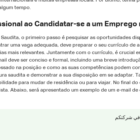
nternacionais e muitas empresas locais. Por último, tenha p
 algum tempo.
ssional ao Candidatar-se a um Emprego 
Saudita, o primeiro passo é pesquisar as oportunidades di
trar uma vaga adequada, deve preparar o seu currículo de 
as mais relevantes. Juntamente com o currículo, é crucial en
il deve ser conciso e formal, incluindo uma breve introduç
eressado na posição e como as suas competências podem con
ura saudita e demonstrar a sua disposição em se adaptar. 
ilidade para mudar de residência ou para viajar. No final do
ista. Abaixo, será apresentado um exemplo de um e-mail de
ة في شركتكم