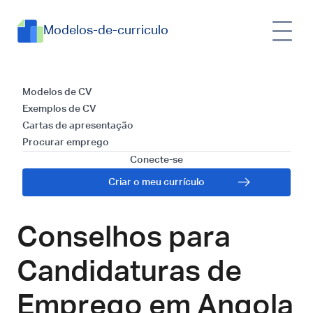
Modelos-de-curriculo
Guia para
Modelos de CV
Exemplos de CV
Elaboração de um
Cartas de apresentação
Procurar emprego
CV para o Mercado
Conecte-se
Criar o meu currículo
Angolano e
Conselhos para
Candidaturas de
Emprego em Angola