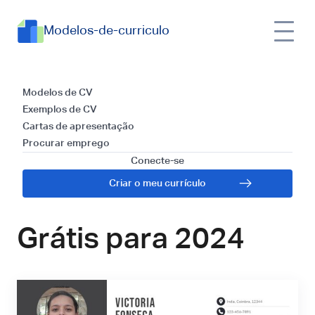
Modelos-de-curriculo
Exemplos de CV
Modelos de CV
Exemplos de CV
para Analista de
Cartas de apresentação
Procurar emprego
Inteligência de
Conecte-se
Criar o meu currículo
Mercado: Guia
Grátis para 2024