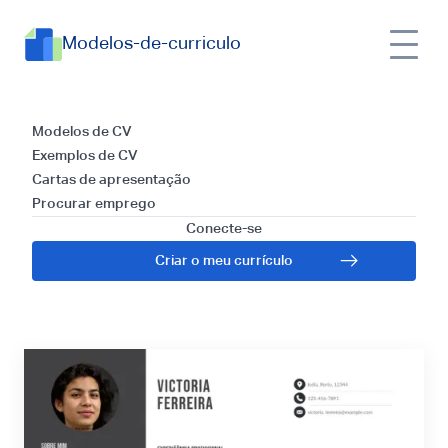
Modelos-de-curriculo
Currículos para
Modelos de CV
Exemplos de CV
Agente de
Cartas de apresentação
Procurar emprego
Segurança: Guia e
Conecte-se
Criar o meu currículo
Dicas para 2026