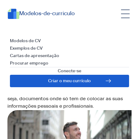
Modelos-de-curriculo
Descubra os modelos de
Modelos de CV
Exemplos de CV
currículo indicados para
Cartas de apresentação
Procurar emprego
cada área
Conecte-se
Criar um currículo chamativo e sólido não tem de ser
Criar o meu currículo
uma dor de cabeça! Uma das soluções mais práticas
é optar por modelos de currículo já formatados, ou
seja, documentos onde só tem de colocar as suas
informações pessoais e profissionais.