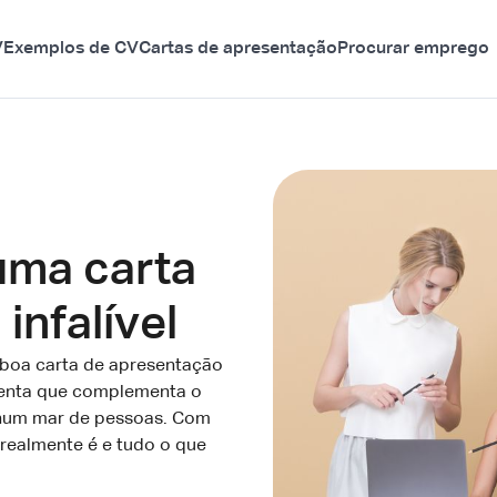
V
Exemplos de CV
Cartas de apresentação
Procurar emprego
uma carta
infalível
 boa carta de apresentação
menta que complementa o
s num mar de pessoas. Com
realmente é e tudo o que