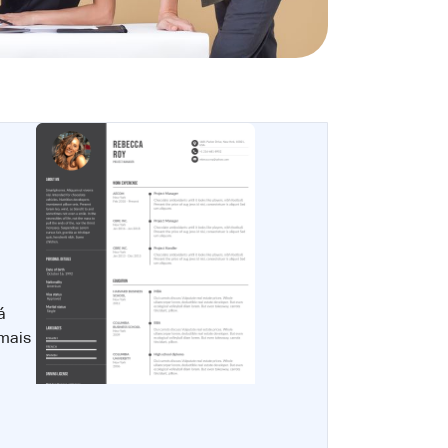
á
 mais