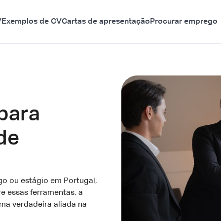
V
Exemplos de CV
Cartas de apresentação
Procurar emprego
 para
de
o ou estágio em Portugal,
re essas ferramentas, a
a verdadeira aliada na