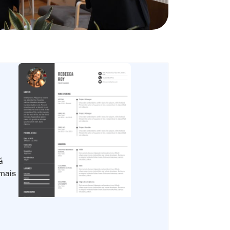
á
 mais