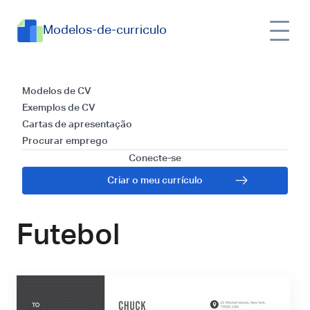
Modelos-de-curriculo
Modelos e Guia para
Modelos de CV
Exemplos de CV
Escrever uma Carta
Cartas de apresentação
Procurar emprego
de Apresentação
Conecte-se
Criar o meu currículo
para Treinador de
Futebol