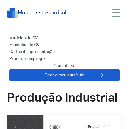
Modelos-de-curriculo
Modelos e Guia para
Modelos de CV
Exemplos de CV
Redigir uma Carta
Cartas de apresentação
Procurar emprego
de Apresentação
Conecte-se
Criar o meu currículo
para Operador de
Produção Industrial