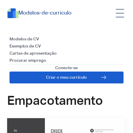
Modelos-de-curriculo
Modelos e Guia para
Modelos de CV
Exemplos de CV
Escrever uma Carta
Cartas de apresentação
Procurar emprego
de Apresentação
Conecte-se
Criar o meu currículo
para Operador de
Empacotamento