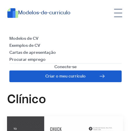
Modelos-de-curriculo
Modelos e Guia para
Modelos de CV
Exemplos de CV
Redigir uma Carta
Cartas de apresentação
Procurar emprego
de Apresentação
Conecte-se
Criar o meu currículo
para Nutricionista
Clínico