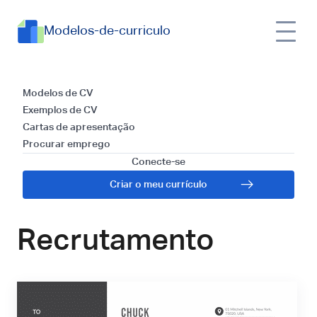
Modelos-de-curriculo
Modelos e Guia para
Modelos de CV
Exemplos de CV
Escrever uma Carta
Cartas de apresentação
Procurar emprego
de Apresentação
Conecte-se
Criar o meu currículo
para Gerente de
Recrutamento