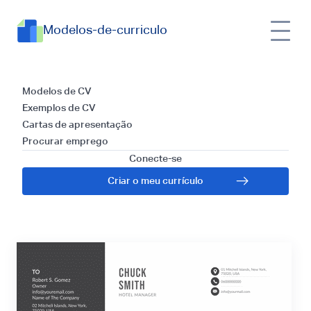
Modelos-de-curriculo
Modelos e Guia para
Modelos de CV
Exemplos de CV
Escrever uma Carta
Cartas de apresentação
Procurar emprego
de Apresentação
Conecte-se
Criar o meu currículo
para Garçom