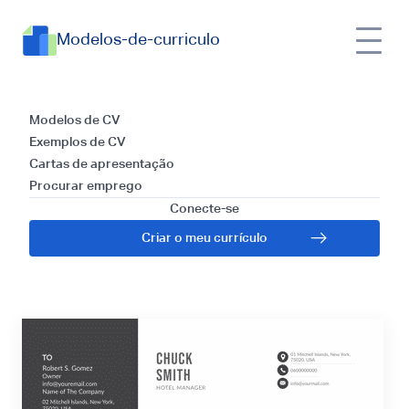
Modelos-de-curriculo
Modelos e Guia para
Modelos de CV
Exemplos de CV
Escrever uma Carta
Cartas de apresentação
Procurar emprego
de Apresentação
Conecte-se
Criar o meu currículo
para Fotógrafo