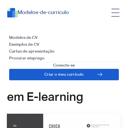
Modelos-de-curriculo
Modelos e Guia para
Modelos de CV
Exemplos de CV
Escrever uma Carta
Cartas de apresentação
Procurar emprego
de Apresentação
Conecte-se
Criar o meu currículo
para Especialista
em E-learning