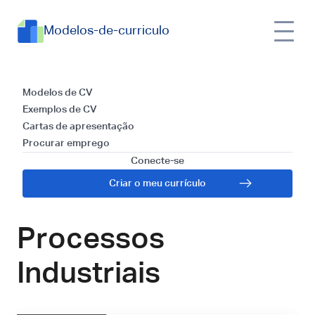
Modelos-de-curriculo
Modelos e Guia para
Modelos de CV
Exemplos de CV
Redigir uma Carta
Cartas de apresentação
Procurar emprego
de Apresentação
Conecte-se
Criar o meu currículo
para Engenheiro de
Processos
Industriais