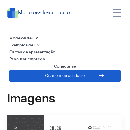
Modelos-de-curriculo
Modelos e Guia para
Modelos de CV
Exemplos de CV
Escrever uma Carta
Cartas de apresentação
Procurar emprego
de Apresentação
Conecte-se
Criar o meu currículo
para Editor de
Imagens