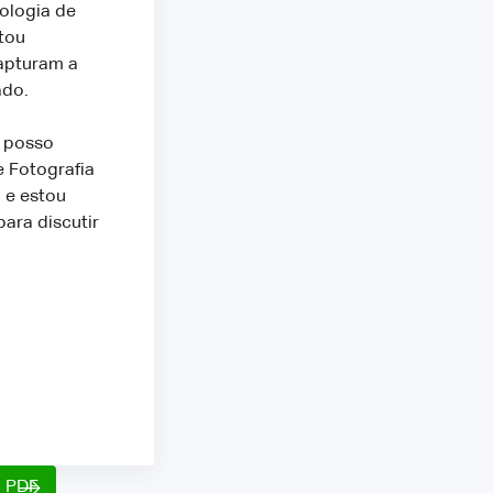
ologia de
tou
capturam a
ado.
o posso
 Fotografia
 e estou
ara discutir
o PDF