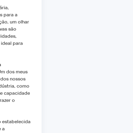
ria,
s para a
ção, um olhar
ivas são
lidades,
ideal para
a
. Um dos meus
s dos nossos
dústria, como
 e capacidade
razer o
 estabelecida
e a