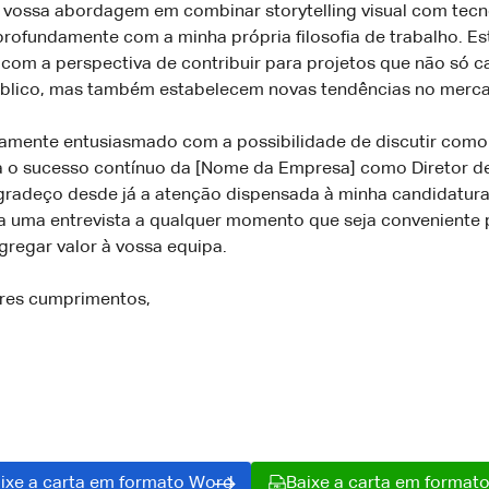
A vossa abordagem em combinar storytelling visual com tecn
rofundamente com a minha própria filosofia de trabalho. Es
com a perspectiva de contribuir para projetos que não só 
blico, mas também estabelecem novas tendências no merc
amente entusiasmado com a possibilidade de discutir com
ra o sucesso contínuo da [Nome da Empresa] como Diretor de
Agradeço desde já a atenção dispensada à minha candidatura
a uma entrevista a qualquer momento que seja conveniente p
regar valor à vossa equipa.
res cumprimentos,
ixe a carta em formato Word
Baixe a carta em format