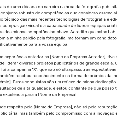
is de uma década de carreira na área da fotografia publicitá
 conjunto robusto de competências que considero essenciai
o técnico das mais recentes tecnologias de fotografia e edi
 composição visual e a capacidade de liderar equipas criat
s das minhas competências-chave. Acredito que estas habi
m a minha paixão pela fotografia, me tornam um candidato 
nificativamente para a vossa equipa.
a experiência anterior na [Nome da Empresa Anterior], tive 
e liderar diversos projetos publicitários de grande escala
 foi a campanha "X", que não só ultrapassou as expectativa
 também recebeu reconhecimento na forma de prémios da in
émio]. Estas conquistas são um reflexo da minha dedicação
sultados de alta qualidade, e estou confiante de que posso t
e excelência para a [Nome da Empresa].
de respeito pela [Nome da Empresa], não só pela reputação
publicitária, mas também pelo compromisso com a inovação 