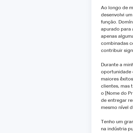
Ao longo de ma
desenvolvi um
função. Domíni
apurado para a
apenas alguma
combinadas co
contribuir sig
Durante a minh
oportunidade d
maiores êxitos
clientes, mas
o [Nome do Pr
de entregar re
mesmo nível d
Tenho um gran
na indústria 