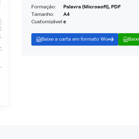
Formação:
Palavra (Microsoft), PDF
Tamanho:
A4
Customizável:
e
Baixe a carta em formato Word
Baix