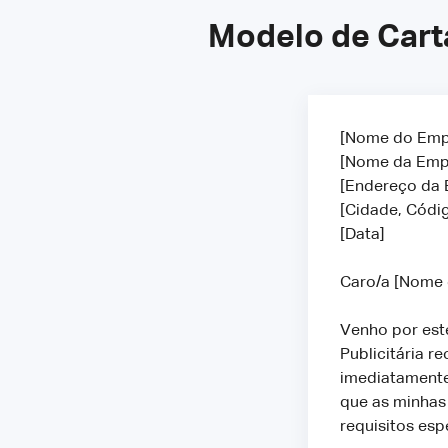
Modelo de Carta
[Nome do Emp
[Nome da Emp
[Endereço da
[Cidade, Códig
[Data]
Caro/a [Nome
Venho por este
Publicitária r
imediatamente
que as minhas 
requisitos esp