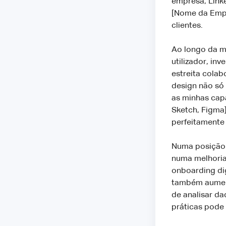
empresa, Linke
[Nome da Empre
clientes.
Ao longo da m
utilizador, in
estreita colab
design não só
as minhas cap
Sketch, Figma]
perfeitamente
Numa posição a
numa melhoria
onboarding dig
também aument
de analisar da
práticas pode 