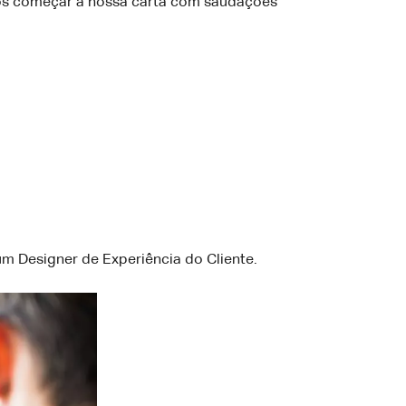
s começar a nossa carta com saudações
m Designer de Experiência do Cliente.