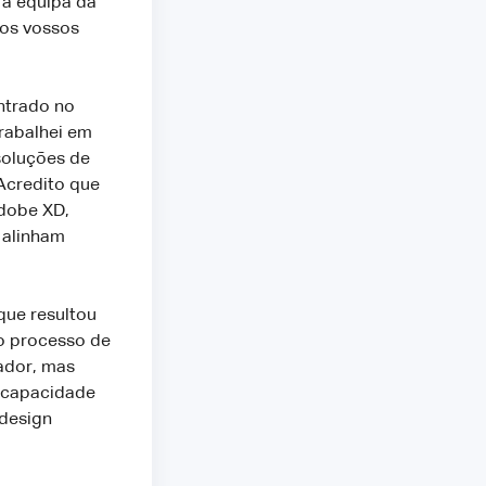
 a equipa da
 os vossos
ntrado no
Trabalhei em
soluções de
Acredito que
Adobe XD,
 alinham
que resultou
o processo de
zador, mas
a capacidade
 design