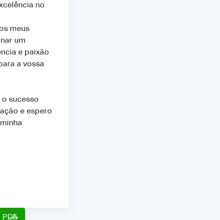
xcelência no
 os meus
onar um
ência e paixão
para a vossa
a o sucesso
ração e espero
 minha
o PDF