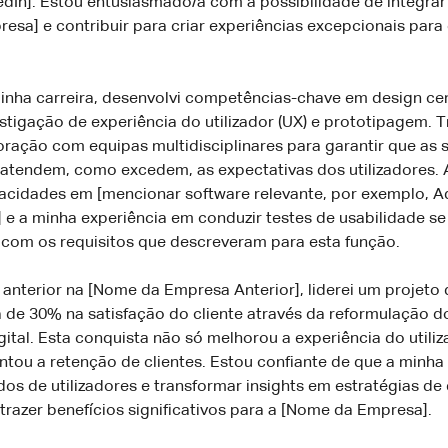
dIn]. Estou entusiasmado/a com a possibilidade de integrar
sa] e contribuir para criar experiências excepcionais para
inha carreira, desenvolvi competências-chave em design ce
vestigação de experiência do utilizador (UX) e prototipagem. 
oração com equipas multidisciplinares para garantir que as 
 atendem, como excedem, as expectativas dos utilizadores. 
acidades em [mencionar software relevante, por exemplo, 
 e a minha experiência em conduzir testes de usabilidade se
 com os requisitos que descreveram para esta função.
nterior na [Nome da Empresa Anterior], liderei um projeto 
 de 30% na satisfação do cliente através da reformulação d
ital. Esta conquista não só melhorou a experiência do utili
ou a retenção de clientes. Estou confiante de que a minh
dos de utilizadores e transformar insights em estratégias de
trazer benefícios significativos para a [Nome da Empresa].