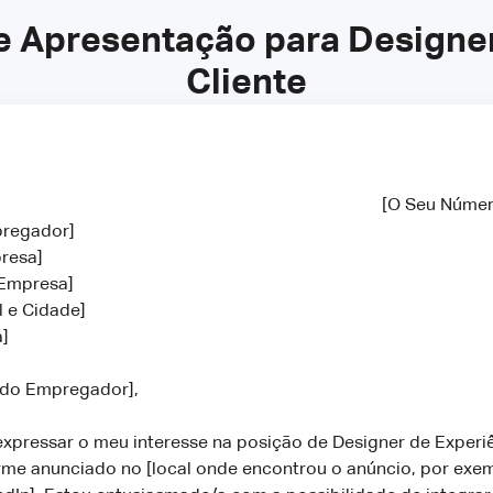
e Apresentação para Designer
Cliente
[O Seu Númer
pregador]
presa]
 Empresa]
l e Cidade]
a]
 do Empregador],
expressar o meu interesse na posição de Designer de Experi
rme anunciado no [local onde encontrou o anúncio, por exem