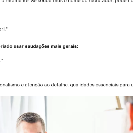
diretamente. Se soubermos o nome do recrutador, podemo
r],"
priado usar saudações mais gerais:
,"
onalismo e atenção ao detalhe, qualidades essenciais para u