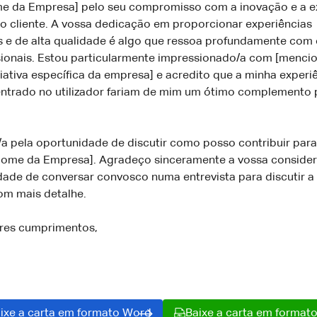
e da Empresa] pelo seu compromisso com a inovação e a e
o cliente. A vossa dedicação em proporcionar experiências
s e de alta qualidade é algo que ressoa profundamente com
ssionais. Estou particularmente impressionado/a com [menci
ciativa específica da empresa] e acredito que a minha experi
entrado no utilizador fariam de mim um ótimo complemento 
/a pela oportunidade de discutir como posso contribuir par
Nome da Empresa]. Agradeço sinceramente a vossa conside
dade de conversar convosco numa entrevista para discutir a
om mais detalhe.
res cumprimentos,
]
ixe a carta em formato Word
Baixe a carta em format