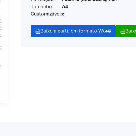
Tamanho:
A4
Customizável:
e
Baixe a carta em formato Word
Baix