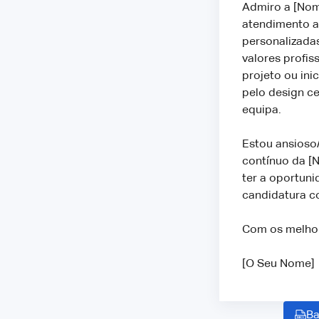
Admiro a [Nom
atendimento a
personalizada
valores profi
projeto ou ini
pelo design c
equipa.
Estou ansioso
contínuo da [
ter a oportuni
candidatura c
Com os melho
[O Seu Nome
Ba