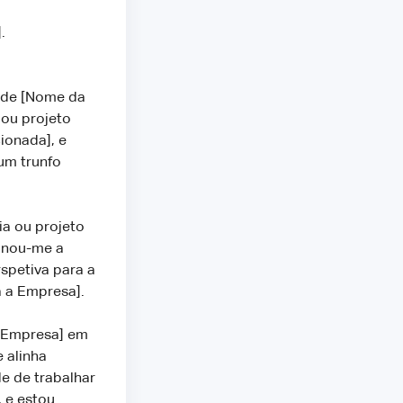
.
o de [Nome da
 ou projeto
ionada], e
um trunfo
ia ou projeto
sinou-me a
rspetiva para a
 a Empresa].
 Empresa] em
 alinha
e de trabalhar
 e estou