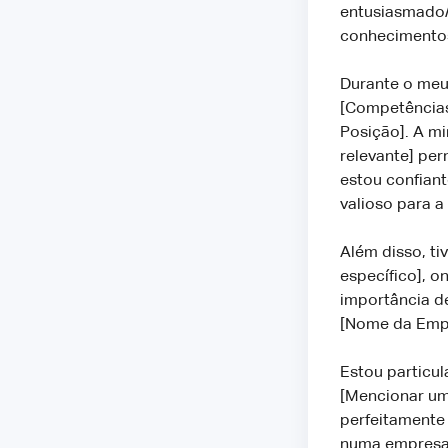
entusiasmado/
conhecimentos
Durante o meu
[Competências
Posição]. A m
relevante] pe
estou confian
valioso para a
Além disso, ti
específico], o
importância de
[Nome da Empr
Estou particu
[Mencionar um 
perfeitamente
numa empresa q