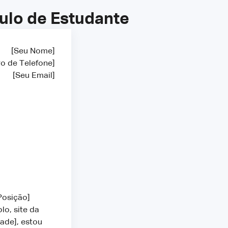
ulo de Estudante
[Seu Nome]
o de Telefone]
[Seu Email]
Posição]
o, site da
ade], estou