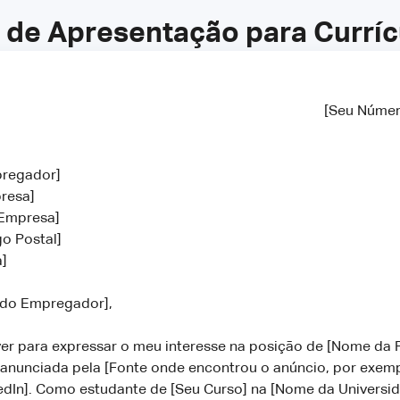
 de Apresentação para Curríc
[Seu Númer
pregador]
presa]
 Empresa]
go Postal]
a]
 do Empregador],
ver para expressar o meu interesse na posição de [Nome da 
anunciada pela [Fonte onde encontrou o anúncio, por exempl
edIn]. Como estudante de [Seu Curso] na [Nome da Universid