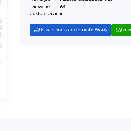
Tamanho:
A4
Customizável:
e
Baixe a carta em formato Word
Baix