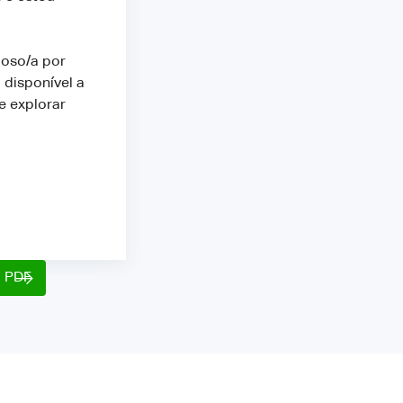
ioso/a por
 disponível a
e explorar
o PDF