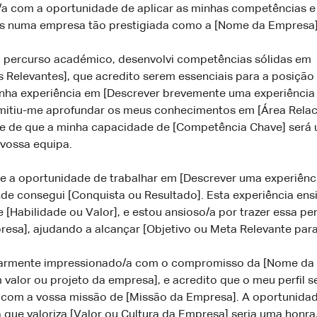
a com a oportunidade de aplicar as minhas competências e
 numa empresa tão prestigiada como a [Nome da Empresa]
 percurso académico, desenvolvi competências sólidas em
 Relevantes], que acredito serem essenciais para a posiçã
inha experiência em [Descrever brevemente uma experiência
rmitiu-me aprofundar os meus conhecimentos em [Área Relac
te de que a minha capacidade de [Competência Chave] será 
 vossa equipa.
ve a oportunidade de trabalhar em [Descrever uma experiênc
nde consegui [Conquista ou Resultado]. Esta experiência en
 [Habilidade ou Valor], e estou ansioso/a por trazer essa pe
esa], ajudando a alcançar [Objetivo ou Meta Relevante para
larmente impressionado/a com o compromisso da [Nome da
valor ou projeto da empresa], e acredito que o meu perfil se
 com a vossa missão de [Missão da Empresa]. A oportunidad
ue valoriza [Valor ou Cultura da Empresa] seria uma honra,