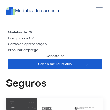
Modelos-de-curriculo
Modelos e Guia para
Modelos de CV
Exemplos de CV
Escrever uma Carta
Cartas de apresentação
Procurar emprego
de Apresentação
Conecte-se
Criar o meu currículo
para Consultor de
Seguros