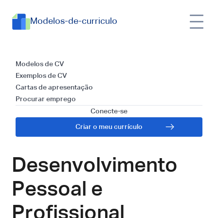
Modelos-de-curriculo
Modelos e Guia para
Modelos de CV
Exemplos de CV
Redigir uma Carta
Cartas de apresentação
Procurar emprego
de Apresentação
Conecte-se
Criar o meu currículo
para Consultor de
Desenvolvimento
Pessoal e
Profissional